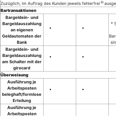
6)
Zuzüglich, im Auftrag des Kunden jeweils fehlerfrei
ausge
Bartransaktionen
Bargeldein- und
Bargeldauszahlung
* 
an eigenen
Geldautomaten der
Bar
Bank
si
Bargeldein- und
Bargeldauszahlung
am Schalter mit der
girocard
Überweisung
Ausführung je
Arbeitsposten
beleghaft/formlose
Erteilung
Ausführung je
Arbeitsposten