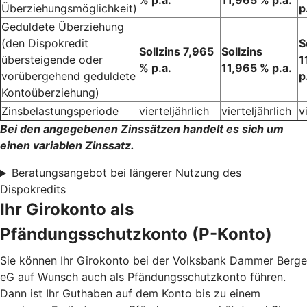
% p.a.
11,965 % p.a.
Überziehungsmöglichkeit)
p
Geduldete Überziehung
(den Dispokredit
S
Sollzins 7,965
Sollzins
übersteigende oder
1
% p.a.
11,965 % p.a.
vorübergehend geduldete
p
Kontoüberziehung)
Zinsbelastungsperiode
vierteljährlich
vierteljährlich
v
Bei den angegebenen Zinssätzen handelt es sich um
einen variablen Zinssatz.
Beratungsangebot bei längerer Nutzung des
Dispokredits
Ihr Girokonto als
Pfändungsschutzkonto (P-Konto)
Sie können Ihr Girokonto bei der Volksbank Dammer Berge
eG auf Wunsch auch als Pfändungsschutzkonto führen.
Dann ist Ihr Guthaben auf dem Konto bis zu einem