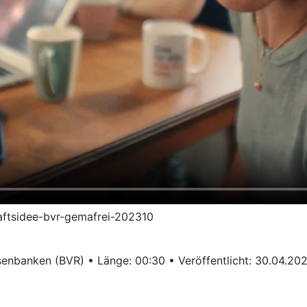
haftsidee-bvr-gemafrei-202310
enbanken (BVR) • Länge: 00:30 • Veröffentlicht: 30.04.20