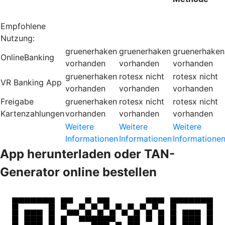
Empfohlene
Nutzung:
gruenerhaken
gruenerhaken
gruenerhaken
OnlineBanking
vorhanden
vorhanden
vorhanden
gruenerhaken
rotesx
nicht
rotesx
nicht
VR Banking App
vorhanden
vorhanden
vorhanden
Freigabe
gruenerhaken
rotesx
nicht
rotesx
nicht
Kartenzahlungen
vorhanden
vorhanden
vorhanden
Weitere
Weitere
Weitere
Informationen
Informationen
Informatione
App herunterladen oder TAN-
Generator online bestellen