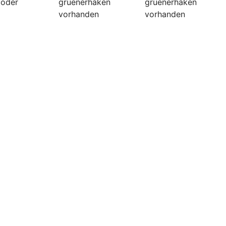
coder
gruenerhaken
gruenerhaken
vorhanden
vorhanden