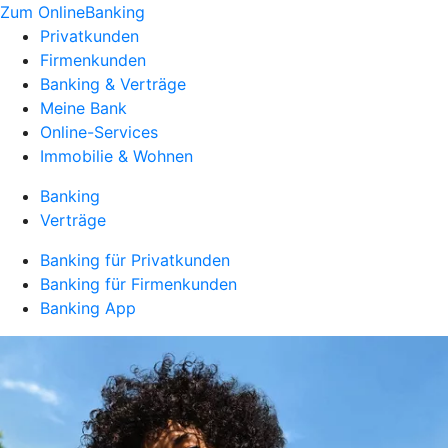
Zum OnlineBanking
Privatkunden
Firmenkunden
Banking & Verträge
Meine Bank
Online-Services
Immobilie & Wohnen
Banking
Verträge
Banking für Privatkunden
Banking für Firmenkunden
Banking App