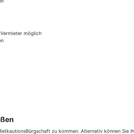
en
 Vermieter möglich
en
eßen
MietkautionsBürgschaft zu kommen. Alternativ können Sie I