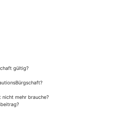
haft gültig?
autionsBürgschaft?
t nicht mehr brauche?
beitrag?