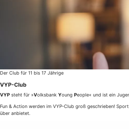
Der Club für 11 bis 17 Jährige
VYP-Club
VYP
steht für »
V
olksbank
Y
oung
P
eople« und ist ein Jug
Fun & Action werden im VYP-Club groß geschrieben! Sport-
über anbietet.