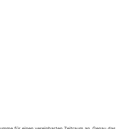
 Summe für einen vereinbarten Zeitraum an. Genau das