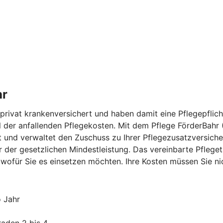
hr
rivat krankenversichert und haben damit eine Pflegepflicht
eil der anfallenden Pflegekosten. Mit dem Pflege FörderBahr
 und verwaltet den Zuschuss zu Ihrer Pflegezusatzversicher
er der gesetzlichen Mindestleistung. Das vereinbarte Pfl
 wofür Sie es einsetzen möchten. Ihre Kosten müssen Sie n
o Jahr
raden 2 bis 4