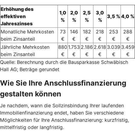
Erhöhung des
1,0
2,0
2,5
3,0
effektiven
3,5 %
4,0 %
%
%
%
%
Jahreszinses
Monatliche Mehrkosten
73
146
182
218
253
288
beim Zinsanteil
€
€
€
€
€
€
Jährliche Mehrkosten
880
1.753
2.186
2.618
3.039
3.459
beim Zinsanteil
€
€
€
€
€
€
Quelle: Berechnung durch die Bausparkasse Schwäbisch
Hall AG; Beträge gerundet
Wie Sie Ihre Anschlussfinanzierung
gestalten können
Je nachdem, wann die Sollzinsbindung Ihrer laufenden
Immobilienfinanzierung endet, haben Sie verschiedene
Möglichkeiten für Ihre Anschlussfinanzierung: kurzfristig,
mittelfristig oder langfristig.